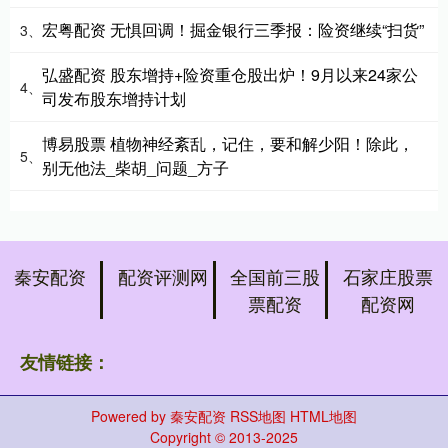
宏粤配资 无惧回调！掘金银行三季报：险资继续“扫货”
3、
弘盛配资 股东增持+险资重仓股出炉！9月以来24家公
4、
司发布股东增持计划
博易股票 植物神经紊乱，记住，要和解少阳！除此，
5、
别无他法_柴胡_问题_方子
秦安配资
配资评测网
全国前三股
石家庄股票
票配资
配资网
友情链接：
Powered by
秦安配资
RSS地图
HTML地图
Copyright
© 2013-2025