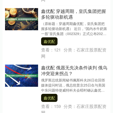
鑫优配 穿越周期，皇氏集团把握
多轮驱动新机遇
（原标题：穿越周期鑫优配，皇氏集团把
握多轮驱动新机遇） 近日，“国内水牛奶第
一股”皇氏集团（002329）正式公布2024
年年报。面对市场新挑战，皇氏集团种
鑫优配
源、....
查看：
121
分类：
石家庄股票配资
网
鑫优配 俄愿无先决条件谈判 俄乌
冲突迎来拐点？
俄罗斯总统新闻秘书佩斯科夫26日在回答
媒体提问时说，俄总统普京25日在与美国
中东问题特使威特科夫会晤时确认鑫优
配，俄方准备在不设先决条件情况下与乌
鑫优配
方谈判。 26....
查看：
159
分类：
石家庄股票配资
网