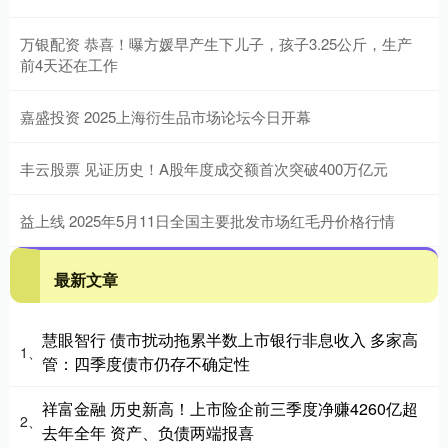
万银配资 恭喜！曝方媛早产生下儿子，孩子3.25公斤，生产
前4天还在工作
嘉盛投资 2025上海衍生品市场论坛今日开幕
丰云股票 见证历史！A股年度成交额首次突破400万亿元
益上线 2025年5月11日全国主要批发市场红毛丹价格行情
最新文章
慧眼智行 债市扰动拖累半数上市银行非息收入 多家高
1、
管：四季度债市仍存不确定性
祥富金融 历史新高！上市险企前三季度净赚4260亿超
2、
去年全年 资产、负债两端报喜