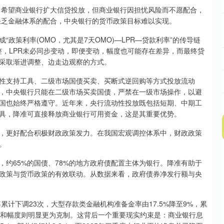
希望商业银行扩大信贷投放，但商业银行因担忧风险而不愿配合，
果缺乏金融体系的配合，中央银行的货币政策目标难以实现。
策利率(OMO，尤其是7天OMO)—LPR—贷款利率”的传导链
整，LPR未必同步变动，即便变动，幅度也可能存在差异，而最终贷
采取渐进调整、边走边观察的方式。
支持工具、二级市场国债买卖、买断式逆回购等方式投放流动
，中央银行只能在二级市场买卖国债，严禁在一级市场操作，以避
国也始终严格遵守。近年来，央行流动性投放既包括短期、中期工
具，降准可直接释放商业银行可用资金，这是其重要优势。
更好配合积极财政政策发力。在我国宏观调控体系中，财政政策
。
65%的国债、78%的地方政府债配置主体为银行。降准有助于
政策与货币政策的有效联动。从数据来看，政府债券净发行额与央
计下调23次，大型存款类金融机构准备金率由17.5%降至9%，累
整次数和幅度则明显更为克制。这背后一个重要现实约束是：商业银行息