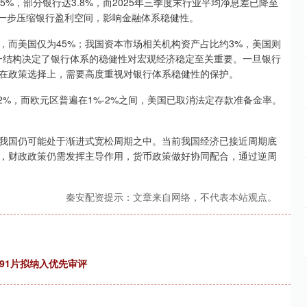
5%，部分银行达3.8%，而2025年三季度末行业平均净息差已降至
进一步压缩银行盈利空间，影响金融体系稳健性。
而美国仅为45%；我国资本市场相关机构资产占比约3%，美国则
这一结构决定了银行体系的稳健性对宏观经济稳定至关重要。一旦银行
在政策选择上，需要高度重视对银行体系稳健性的保护。
%，而欧元区普遍在1%-2%之间，美国已取消法定存款准备金率。
国仍可能处于渐进式宽松周期之中。当前我国经济已接近周期底
，财政政策仍需发挥主导作用，货币政策做好协同配合，通过逆周
秦安配资提示：文章来自网络，不代表本站观点。
9591片拟纳入优先审评