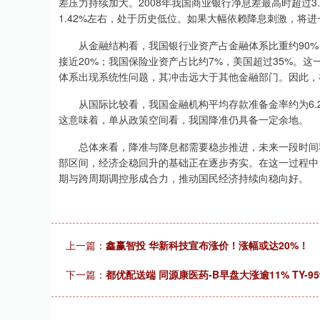
差压力持续加大。2008年我国商业银行净息差最高时超过3.
1.42%左右，处于历史低位。如果大幅依赖降息刺激，将
从金融结构看，我国银行业资产占金融体系比重约90%，
接近20%；我国保险业资产占比约7%，美国超过35%。
体系出现系统性问题，其冲击远大于其他金融部门。因此，
从国际比较看，我国金融机构平均存款准备金率约为6.2
这意味着，单从政策空间看，我国降准仍具备一定余地。
总体来看，降准与降息都需要稳步推进，未来一段时间我
部区间，经济企稳回升的基础正在逐步夯实。在这一过程中
期与跨周期调控形成合力，推动国民经济持续向稳向好。
上一篇：
鑫赢智投 华新科技宣布涨价！涨幅或达20%！
下一篇：
都优配送端 同源康医药-B早盘大涨逾11% TY-