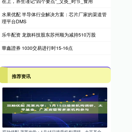
在上，养生谨记“四个要点”_艾灸_时节_食用
水果优配 半导体行业解决方案：芯片厂家的渠道管
理平台DMS
乐牛配资 龙旗科技股东苏州顺为减持510万股
華鑫證券 1030交易进行时15-16点
推荐资讯
双融优配 茂莱光学：1月15日接受机构调研，太平基金、