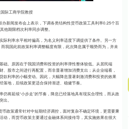
深证成指
14311.01
02%
200.89
1.42%
国际工商学院教授
办新闻发布会上表示，下调各类结构性货币政策工具利率0.25个百
%，其他期限档次利率同步调整。
际利率水平相对偏高，为名义利率适度下调提供了条件。另一方
点，而我国此前政策利率调整幅度有限，此次降息属于顺势而为，并未
础。原因在于我国消费和投资的利率弹性整体较低。从居民端
财、股市之间进行再配置，而非显著增加消费支出；从企业端看，
贷款利率的小幅变动。因此，大幅降息显著刺激消费和投资的效果
经落地，后续政策更适合保持渐进、稳健节奏。
仍将延续“小步走”的节奏，降息已经落地具有现实合理性，而从政
突出。
货币政策通常针对中短期经济调控，面对复杂不确定环境，更需要秉
活动，而货币政策主要通过金融体系间接传导，其实施效果在很大