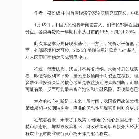
上证指数
3940.04
.40
2.13%
39.68
1.
作者｜盛松成 中国首席经济学家论坛研究院院长、中欧
1月15日，中国人民银行新闻发言人、副行长邹澜在国新
分点。各类再贷款一年期利率从目前的1.5%下调到1.25
此次降息本身具备现实基础。一方面，物价水平偏低，实
面，外部环境相对可控。2025年美联储累计降息75个基
对人民币汇率稳定形成明显冲击。
不过，笔者认为，我国并不具备持续、大幅降息的现实基
看，即便存款利率下降，居民更多倾向于将资金在存款、理
多数企业投资决策的核心考量是收益预期与风险判断，而非
可能有限，反而可能带来资产泡沫和金融风险。即便降息已
笔者的核心判断是：未来一段时间，我国货币政策大概率
策效果和中长期结构看，降准的优先性与现实作用则会更加
在笔者看来，未来货币政策“小步走”的核心原因在于，
持审慎态度。与财政政策相比，财政政策可以直接介入经济
程度上依赖商业银行及市场主体的配合程度。