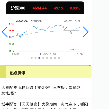
沪深300
4694.44
北
43.13
0.93%
热点资讯
宏粤配资 无惧回调！掘金银行三季报：险资继
续“扫货”
博牛配资 【天天健康】大暑期间，火气在下，骄阳