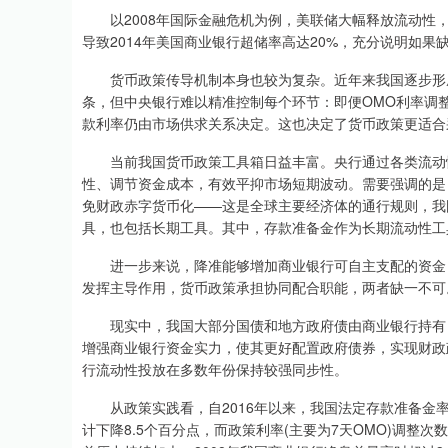
以2008年国际金融危机为例，美联储大幅释放流动性，
导致2014年美国商业银行超储率高达20%，充分说明如
货币政策传导机制本身也较为复杂。近年来我国逐步形成“政
条，但中央银行难以精准控制每个环节：即便OMO利率调
款利率仍由市场供求关系决定。这也决定了货币政策更适合
当前我国货币政策工具箱日益丰富。央行通过各类流动性
性、调节资金成本，有效平抑市场短期波动。需要强调的是
免财政赤字货币化——这是全球主要经济体的通行规则，我
具，也包括长期工具。其中，存款准备金作为长期流动性工
进一步来说，降准能够增加商业银行可自主支配的资金，
发挥主导作用，货币政策承担协同配合职能，两者缺一不可
现实中，我国大部分国债和地方政府债由商业银行持有，约
增强商业银行资金实力，使其更好配置政府债券，实现财政
行流动性投放在多数年份保持较强同步性。
从政策实践看，自2016年以来，我国法定存款准备金率累
计下降8.5个百分点，而政策利率(主要为7天OMO)调