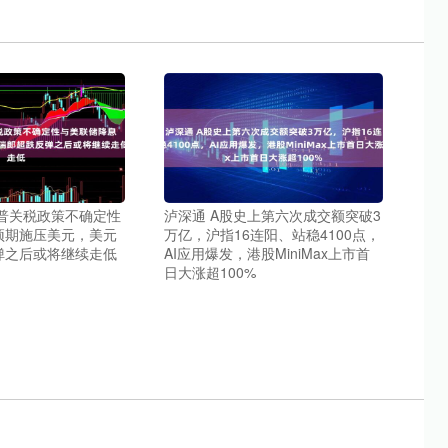
朗普关税政策不确定性
泸深通 A股史上第六次成交额突破3
预期施压美元，美元
万亿，沪指16连阳、站稳4100点，
弹之后或将继续走低
AI应用爆发，港股MiniMax上市首
日大涨超100%