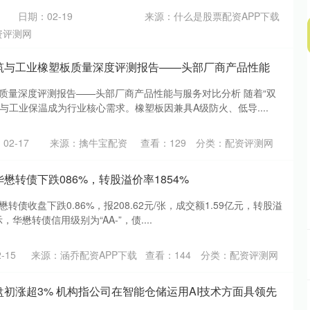
日期：02-19
来源：什么是股票配资APP下载
资评测网
5建筑与工业橡塑板质量深度评测报告——头部厂商产品性能
板质量深度评测报告——头部厂商产品性能与服务对比分析 随着“双
与工业保温成为行业核心需求。橡塑板因兼具A级防火、低导....
02-17
来源：擒牛宝配资
查看：
129
分类：
配资评测网
华懋转债下跌086%，转股溢价率1854%
懋转债收盘下跌0.86%，报208.62元/张，成交额1.59亿元，转股溢
示，华懋转债信用级别为“AA-”，债....
-15
来源：涵乔配资APP下载
查看：
144
分类：
配资评测网
盘初涨超3% 机构指公司在智能仓储运用AI技术方面具领先