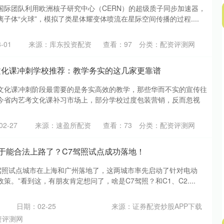
国际团队利用欧洲核子研究中心（CERN）的超级质子同步加速器，
子体“火球”，模拟了类星体耀变体喷流在星际空间传播的过程....
-01
来源：库东投资配资
查看：
97
分类：
配资评测网
文化课冲刺学校推荐：教学务实的这几家更靠谱
文化课冲刺阶段最需要的是务实高效的教学，那些华而不实的宣传往
今省内艺考文化课补习市场上，部分学校过度包装营销，反而忽视
2-27
来源：速盈所配资
查看：
73
分类：
配资评测网
终于能合法上路了？C7驾照试点成功落地！
7驾照试点城市在上海和广州落地了，这两城市率先启动了针对电动
策。”看到这，有朋友肯定想问了，啥是C7驾照？和C1、C2....
日期：02-25
来源：证券配资炒股APP下载
资评测网