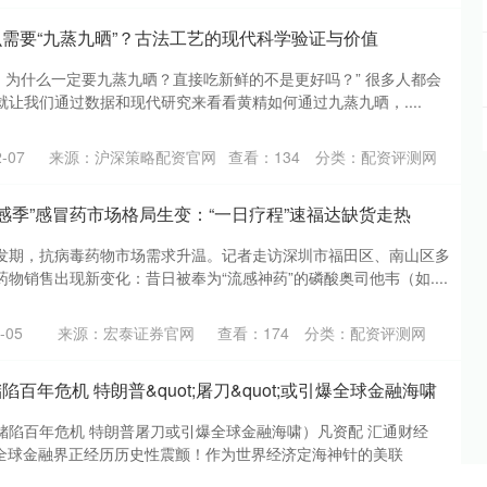
么需要“九蒸九晒”？古法工艺的现代科学验证与价值
’，为什么一定要九蒸九晒？直接吃新鲜的不是更好吗？” 很多人都会
让我们通过数据和现代研究来看看黄精如何通过九蒸九晒，....
-07
来源：沪深策略配资官网
查看：
134
分类：
配资评测网
流感季”感冒药市场格局生变：“一日疗程”速福达缺货走热
发期，抗病毒药物市场需求升温。记者走访深圳市福田区、南山区多
物销售出现新变化：昔日被奉为“流感神药”的磷酸奥司他韦（如....
-05
来源：宏泰证券官网
查看：
174
分类：
配资评测网
百年危机 特朗普&quot;屠刀&quot;或引爆全球金融海啸
储陷百年危机 特朗普屠刀或引爆全球金融海啸）凡资配 汇通财经
，全球金融界正经历历史性震颤！作为世界经济定海神针的美联