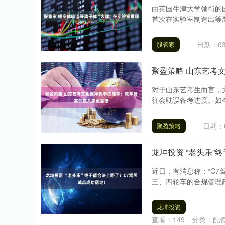
由英国牛津大学领衔的
首次在实验室制造出等离
日期：03
股管家
聚盈策略 山东艺考
对于山东艺考生而言，
往会耽误备考进度。如
了....
日期：0
聚盈策略
龙坤投资 “老头乐”
近日，有消息称：“C
三、四轮车的合规管理政
龙坤投资
查看：
149
分类：
配