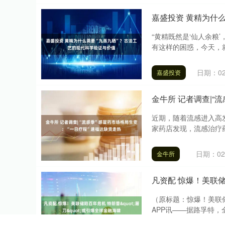
嘉盛投资 黄精为什
“黄精既然是‘仙人余粮
有这样的困惑，今天，就
日期：02
嘉盛投资
金牛所 记者调查|“
近期，随着流感进入高
家药店发现，流感治疗药
日期：02
金牛所
凡资配 惊爆！美联储陷
（原标题：惊爆！美联
APP讯——据路孚特
储，....