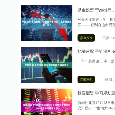
鼎金投资 带娃出行，
对每天接送娃上学、周
区”—— 直到身边出现
日期：0
鼎金投资
忆融速配 手绘漫画
一审：吴房谦 二审：楚 
日期：0
忆融速配
我要配资 学习规划
新华社北京12月13日
议》提出：“推动大中小