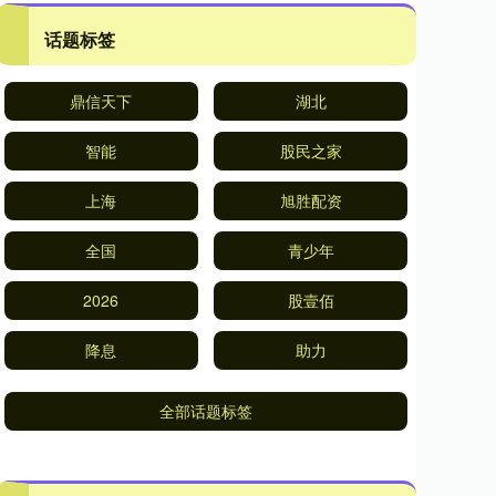
话题标签
鼎信天下
湖北
智能
股民之家
上海
旭胜配资
全国
青少年
2026
股壹佰
降息
助力
全部话题标签