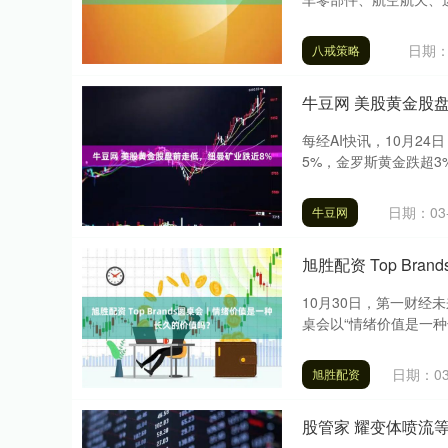
深证成指
14311.01
.68
1.02%
200.89
1
日期：0
八戒策略
牛豆网 美股黄金股
每经AI快讯，10月2
5%，金罗斯黄金跌超3%。
日期：03-
牛豆网
旭胜配资 Top Br
10月30日，第一财经
桌会以“情绪价值是一种长
日期：03
旭胜配资
股管家 耀变体喷流等