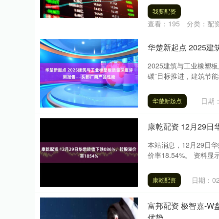
我要配资
查看：
195
分类：
配
华楚新起点 202
2025建筑与工业橡塑
碳”目标推进，建筑节能
日期：
华楚新起点
康乾配资 12月29日
本站消息，12月29日华
价率18.54%。 资料显
日期：02
康乾配资
富邦配资 极智嘉-W
优势