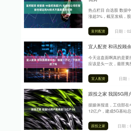
热点栏目 自选股 数据中
涨超3%，截至发稿，股价上
日期：02
富邦配资
宜人配资 和讯投顾
今天这盘面啊真的是要
应该是头一次，最匪夷所
日期：0
宜人配资
跟投之家 我国5G用户
据媒体报道，工信部在今
12亿户，建成5G基站总
日期：0
跟投之家