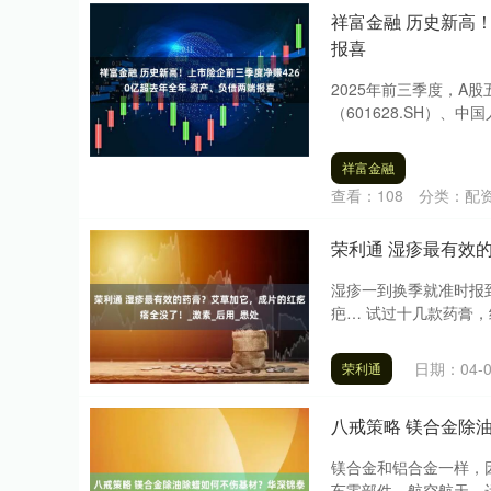
祥富金融 历史新高
报喜
2025年前三季度，A股
（601628.SH）、中国人
祥富金融
查看：
108
分类：
配
荣利通 湿疹最有效
湿疹一到换季就准时报
疤… 试过十几款药膏，终
日期：04-0
荣利通
八戒策略 镁合金除
镁合金和铝合金一样，
车零部件、航空航天、运