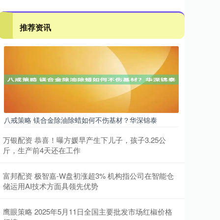
推荐资讯
八戒策略 镁合金除油除蜡如何不伤基材？华深锦泰
万银配资 恭喜！曝方媛早产生下儿子，孩子3.25公
斤，生产前4天还在工作
富邦配资 极智嘉-W盘初涨超3% 机构指公司在智能仓
储运用AI技术方面具领先优势
鹰眼策略 2025年5月11日全国主要批发市场红椒价格