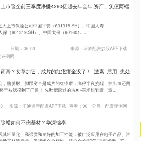
！上市险企前三季度净赚4260亿超去年全年 资产、负债两端
五大上市保险公司中国平安（601318.SH）、中国人寿
保（601319.SH）、中国太保（601601.....
日期：06-03
来源：证券配资炒股APP下载
资评测网
的药膏？艾草加它，成片的红疙瘩全没了！_激素_后用_患处
到，胳膊肘、脚踝窝全是成片的红疙瘩，痒得半夜挠醒，抓出血还留
于被我摸到了门道！ 先吐槽踩过的坑❌ ▪️某米松乳膏（激....
3
来源：汇通资管配资APP下载
查看：
90
分类：
配资评测网
油除蜡如何不伤基材？华深锦泰
因其轻量化、高强度和良好的加工性能，被广泛应用在电子产品、汽
动器材等行业。但和铝合金相比，镁合金的“脾气”要更娇贵。它....