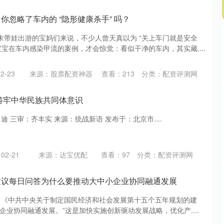
你忽略了车内的 “隐形健康杀手” 吗？
末带娃出游的宝妈们来说，不少人曾天真以为 “关上车门就是安全
宝宝在车内感染甲流的案例，才会惊觉：看似干净的车内，其实藏....
2-23
来源：股票配资神器
查看：
213
分类：
配资评测网
·铸牢中华民族共同体意识
迪 三审：齐丰实 来源：统战新语 发布于：北京市....
2-21
来源：达宝优配
查看：
97
分类：
配资评测网
建议每日问答为什么要推动大中小企业协同融通发展
电 《中共中央关于制定国民经济和社会发展第十五个五年规划的建
企业协同融通发展。”这是加快实施创新驱动发展战略，优化产....