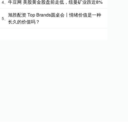
牛豆网 美股黄金股盘前走低，纽曼矿业跌近8%
4、
旭胜配资 Top Brands圆桌会丨情绪价值是一种
5、
长久的价值吗？