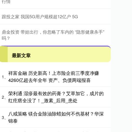
行情
跟投之家 我国5G用户规模超12亿户 5G
鼎金投资 带娃出行，你忽略了车内的 “隐形健康杀手”
吗？
最新文章
祥富金融 历史新高！上市险企前三季度净赚
1、
4260亿超去年全年 资产、负债两端报喜
荣利通 湿疹最有效的药膏？艾草加它，成片的
2、
红疙瘩全没了！_激素_后用_患处
八戒策略 镁合金除油除蜡如何不伤基材？华深
3、
锦泰