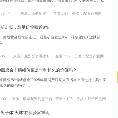
沪深300
4694.44
.42%
43.13
0.93%
3-17
来源：满盈配资
查看：
67
分类：
配资评测网
盘前走低，纽曼矿业跌近8%
4日，美股黄金股盘前走低，纽曼矿业跌近8%，科尔黛伦矿业跌超
....
05
来源：股票配资哪家好
查看：
92
分类：
配资评测网
ands圆桌会丨情绪价值是一种长久的价值吗？
未来商业秀“情绪点金”2025年度消费洞察大直播在上海进行，其中圆
久的价值吗？....
-03
来源：股票配资利息平台
查看：
128
分类：
配资评测网
离子体“火球”在实验室重现