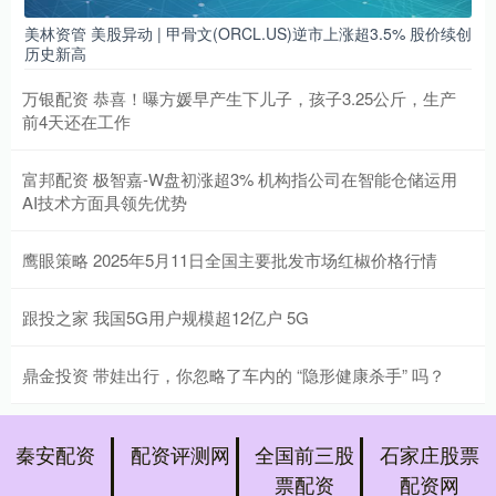
美林资管 美股异动 | 甲骨文(ORCL.US)逆市上涨超3.5% 股价续创
历史新高
万银配资 恭喜！曝方媛早产生下儿子，孩子3.25公斤，生产
前4天还在工作
富邦配资 极智嘉-W盘初涨超3% 机构指公司在智能仓储运用
AI技术方面具领先优势
鹰眼策略 2025年5月11日全国主要批发市场红椒价格行情
跟投之家 我国5G用户规模超12亿户 5G
鼎金投资 带娃出行，你忽略了车内的 “隐形健康杀手” 吗？
秦安配资
配资评测网
全国前三股
石家庄股票
票配资
配资网