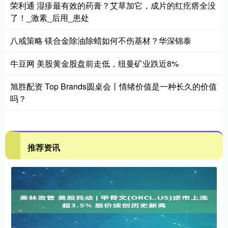
荣利通 湿疹最有效的药膏？艾草加它，成片的红疙瘩全没
了！_激素_后用_患处
八戒策略 镁合金除油除蜡如何不伤基材？华深锦泰
牛豆网 美股黄金股盘前走低，纽曼矿业跌近8%
旭胜配资 Top Brands圆桌会丨情绪价值是一种长久的价值
吗？
推荐资讯