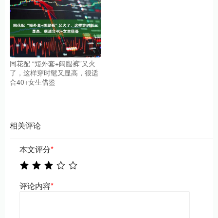
同花配 “短外套+阔腿裤”又火
了，这样穿时髦又显高，很适
合40+女生借鉴
相关评论
本文评分
*
评论内容
*