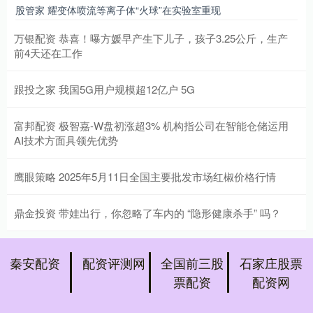
股管家 耀变体喷流等离子体“火球”在实验室重现
万银配资 恭喜！曝方媛早产生下儿子，孩子3.25公斤，生产
前4天还在工作
跟投之家 我国5G用户规模超12亿户 5G
富邦配资 极智嘉-W盘初涨超3% 机构指公司在智能仓储运用
AI技术方面具领先优势
鹰眼策略 2025年5月11日全国主要批发市场红椒价格行情
鼎金投资 带娃出行，你忽略了车内的 “隐形健康杀手” 吗？
秦安配资
配资评测网
全国前三股
石家庄股票
票配资
配资网