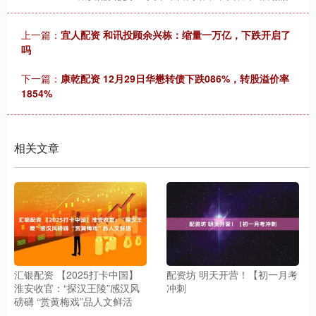
上一篇：
宜人配资 和讯投顾余兴栋：缩量一万亿，下跌开启了
吗
下一篇：
康乾配资 12月29日华懋转债下跌086%，转股溢价率
1854%
相关文章
汇银配资 【2025打卡中国】
配资坊 明天开营！【初一月考
淮安收官：“探汉王陵”感汉风
冲刺
磅礴 “赏黄梅戏”品人文鲜活