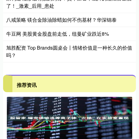
了！_激素_后用_患处
八戒策略 镁合金除油除蜡如何不伤基材？华深锦泰
牛豆网 美股黄金股盘前走低，纽曼矿业跌近8%
旭胜配资 Top Brands圆桌会丨情绪价值是一种长久的价值
吗？
推荐资讯