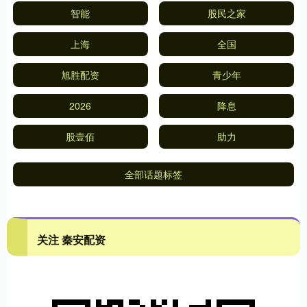
智能
股民之家
上海
全国
旭胜配资
青少年
2026
降息
股壹佰
助力
全部话题标签
关注 秦安配资