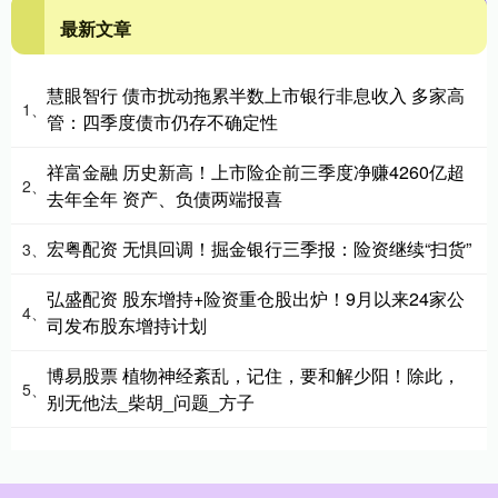
最新文章
慧眼智行 债市扰动拖累半数上市银行非息收入 多家高
1、
管：四季度债市仍存不确定性
祥富金融 历史新高！上市险企前三季度净赚4260亿超
2、
去年全年 资产、负债两端报喜
宏粤配资 无惧回调！掘金银行三季报：险资继续“扫货”
3、
弘盛配资 股东增持+险资重仓股出炉！9月以来24家公
4、
司发布股东增持计划
博易股票 植物神经紊乱，记住，要和解少阳！除此，
5、
别无他法_柴胡_问题_方子