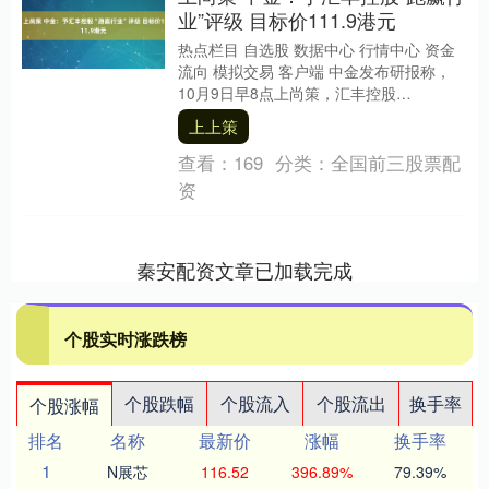
业”评级 目标价111.9港元
热点栏目 自选股 数据中心 行情中心 资金
流向 模拟交易 客户端 中金发布研报称，
10月9日早8点上尚策，汇丰控股
（00005）公告计划以每股155港币的价格
上上策
以....
查看：
169
分类：
全国前三股票配
资
秦安配资文章已加载完成
个股实时涨跌榜
个股跌幅
个股流入
个股流出
换手率
个股涨幅
排名
名称
最新价
涨幅
换手率
1
N展芯
116.52
396.89%
79.39%