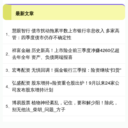
最新文章
慧眼智行 债市扰动拖累半数上市银行非息收入 多家高
1、
管：四季度债市仍存不确定性
祥富金融 历史新高！上市险企前三季度净赚4260亿超
2、
去年全年 资产、负债两端报喜
宏粤配资 无惧回调！掘金银行三季报：险资继续“扫货”
3、
弘盛配资 股东增持+险资重仓股出炉！9月以来24家公
4、
司发布股东增持计划
博易股票 植物神经紊乱，记住，要和解少阳！除此，
5、
别无他法_柴胡_问题_方子