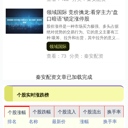
领域国际 竞价擒龙:看穿主力“盘
口暗语”锁定涨停股
股价涨停是一种市场买力极强、多头占据
绝对优势的交易行为。它的意义主要有三
种:吸筹、拉升和出货，其中拉升的意义最
常见。大家一旦掌握了捕捉涨停板的技
领域国际
巧，投资收益将会....
查看：
73
分类：
秦安配资
秦安配资文章已加载完成
个股实时涨跌榜
个股跌幅
个股流入
个股流出
换手率
个股涨幅
排名
名称
最新价
涨幅
换手率