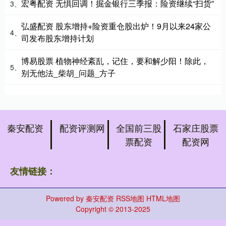
宏粤配资 无惧回调！掘金银行三季报：险资继续“扫货”
3、
弘盛配资 股东增持+险资重仓股出炉！9月以来24家公
4、
司发布股东增持计划
博易股票 植物神经紊乱，记住，要和解少阳！除此，
5、
别无他法_柴胡_问题_方子
秦安配资
配资评测网
全国前三股
石家庄股票
票配资
配资网
友情链接：
Powered by
秦安配资
RSS地图
HTML地图
Copyright
© 2013-2025