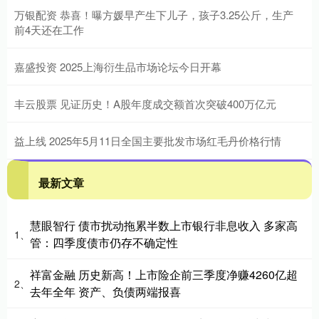
万银配资 恭喜！曝方媛早产生下儿子，孩子3.25公斤，生产
前4天还在工作
嘉盛投资 2025上海衍生品市场论坛今日开幕
丰云股票 见证历史！A股年度成交额首次突破400万亿元
益上线 2025年5月11日全国主要批发市场红毛丹价格行情
最新文章
慧眼智行 债市扰动拖累半数上市银行非息收入 多家高
1、
管：四季度债市仍存不确定性
祥富金融 历史新高！上市险企前三季度净赚4260亿超
2、
去年全年 资产、负债两端报喜