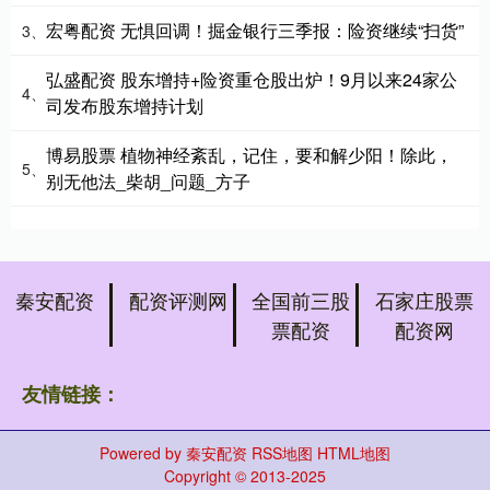
宏粤配资 无惧回调！掘金银行三季报：险资继续“扫货”
3、
弘盛配资 股东增持+险资重仓股出炉！9月以来24家公
4、
司发布股东增持计划
博易股票 植物神经紊乱，记住，要和解少阳！除此，
5、
别无他法_柴胡_问题_方子
秦安配资
配资评测网
全国前三股
石家庄股票
票配资
配资网
友情链接：
Powered by
秦安配资
RSS地图
HTML地图
Copyright
© 2013-2025