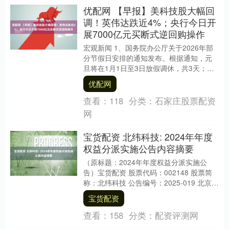
优配网 【早报】美科技股大幅回
调！英伟达跌近4%；央行今日开
展7000亿元买断式逆回购操作
宏观新闻 1、国务院办公厅关于2026年部
分节假日安排的通知发布。根据通知，元
旦将在1月1日至3日放假调休，共3天；春
节将在2月15日至23日放假调休，共9
优配网
天；....
查看：
118
分类：
石家庄股票配资
网
宝货配资 北纬科技: 2024年年度
权益分派实施公告内容摘要
（原标题：2024年年度权益分派实施公
告）宝货配资 股票代码：002148 股票简
称：北纬科技 公告编号：2025-019 北京北
纬通信科技股份有限公司2024....
宝货配资
查看：
158
分类：
配资评测网