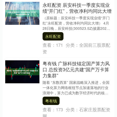
永旺配资 辰安科技一季度实现业
绩“开门红”，营收净利均同比大增
（原标题：辰安科技一季度实现业绩“开门
红”永旺配资，营收净利均同比大增） 4月
28日晚，辰安科技(300523.SZ)披露2025
年一季报，报告显示，公司营业收....
永旺配资
查看：
171
分类：
全国前三股票配
资
粤有钱 广脉科技锚定国产算力风
口 总投资3亿元共建“国产万卡算
力集群”
随着 “东数西算” 国家战略深入推进，全国
一体化算力网络枢纽节点加速落地的行业
浪潮中，算力已成为数字经济时代的核心
生产要素。 9月19日，广脉科技股份有限
粤有钱
公司（....
查看：
173
分类：
石家庄股票配资
网