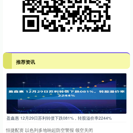
推荐资讯
盈鑫惠 12月29日苏利转债下跌081%，转股溢价率2244%
恒捷配资 以色列多地响起防空警报 领空关闭