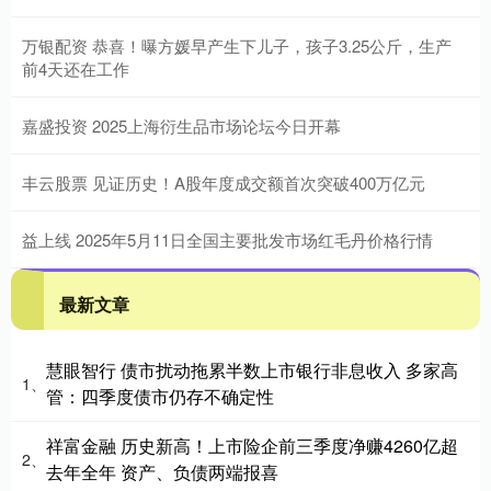
万银配资 恭喜！曝方媛早产生下儿子，孩子3.25公斤，生产
前4天还在工作
嘉盛投资 2025上海衍生品市场论坛今日开幕
丰云股票 见证历史！A股年度成交额首次突破400万亿元
益上线 2025年5月11日全国主要批发市场红毛丹价格行情
最新文章
慧眼智行 债市扰动拖累半数上市银行非息收入 多家高
1、
管：四季度债市仍存不确定性
祥富金融 历史新高！上市险企前三季度净赚4260亿超
2、
去年全年 资产、负债两端报喜