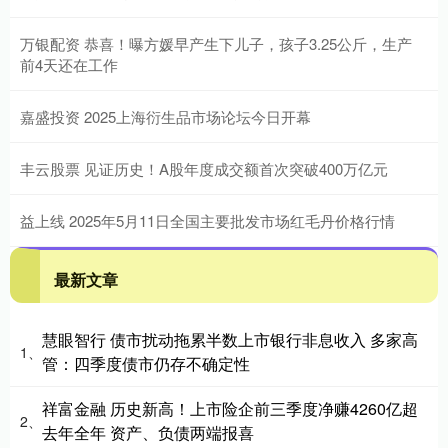
万银配资 恭喜！曝方媛早产生下儿子，孩子3.25公斤，生产
前4天还在工作
嘉盛投资 2025上海衍生品市场论坛今日开幕
丰云股票 见证历史！A股年度成交额首次突破400万亿元
益上线 2025年5月11日全国主要批发市场红毛丹价格行情
最新文章
慧眼智行 债市扰动拖累半数上市银行非息收入 多家高
1、
管：四季度债市仍存不确定性
祥富金融 历史新高！上市险企前三季度净赚4260亿超
2、
去年全年 资产、负债两端报喜