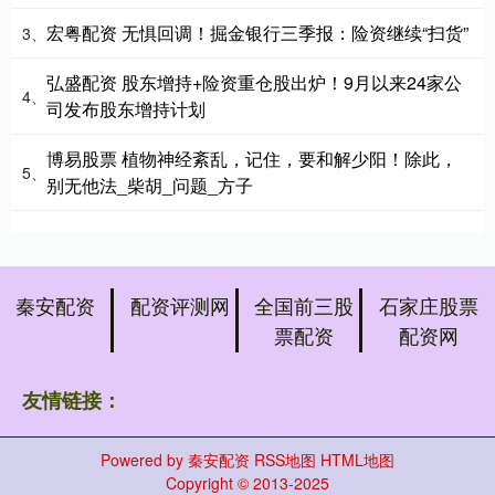
宏粤配资 无惧回调！掘金银行三季报：险资继续“扫货”
3、
弘盛配资 股东增持+险资重仓股出炉！9月以来24家公
4、
司发布股东增持计划
博易股票 植物神经紊乱，记住，要和解少阳！除此，
5、
别无他法_柴胡_问题_方子
秦安配资
配资评测网
全国前三股
石家庄股票
票配资
配资网
友情链接：
Powered by
秦安配资
RSS地图
HTML地图
Copyright
© 2013-2025