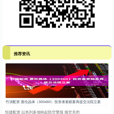
推荐资讯
竹演配资 惠伦晶体（300460）投资者索赔案再提交法院立案
恒捷配资 以色列多地响起防空警报 领空关闭