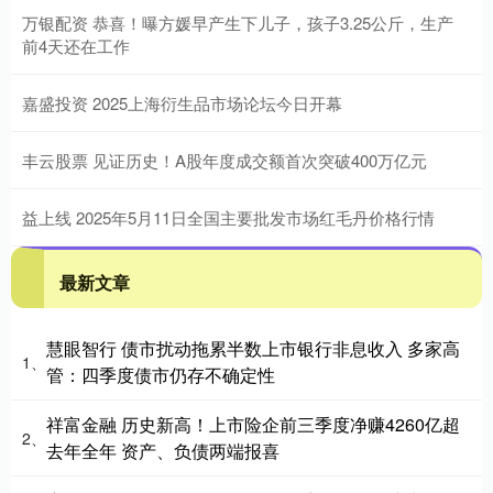
万银配资 恭喜！曝方媛早产生下儿子，孩子3.25公斤，生产
前4天还在工作
嘉盛投资 2025上海衍生品市场论坛今日开幕
丰云股票 见证历史！A股年度成交额首次突破400万亿元
益上线 2025年5月11日全国主要批发市场红毛丹价格行情
最新文章
慧眼智行 债市扰动拖累半数上市银行非息收入 多家高
1、
管：四季度债市仍存不确定性
祥富金融 历史新高！上市险企前三季度净赚4260亿超
2、
去年全年 资产、负债两端报喜