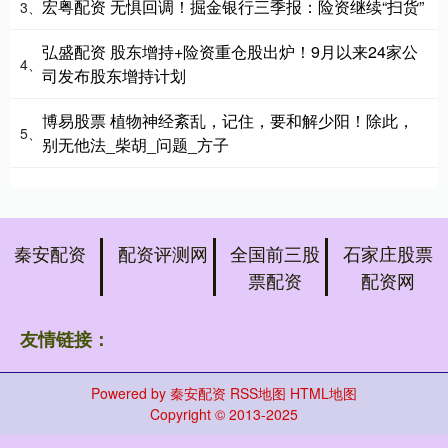
宏粤配资 无惧回调！掘金银行三季报：险资继续“扫货”
3、
弘盛配资 股东增持+险资重仓股出炉！9月以来24家公
4、
司发布股东增持计划
博易股票 植物神经紊乱，记住，要和解少阳！除此，
5、
别无他法_柴胡_问题_方子
秦安配资
配资评测网
全国前三股
石家庄股票
票配资
配资网
友情链接：
Powered by
秦安配资
RSS地图
HTML地图
Copyright
© 2013-2025