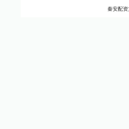
秦安配资
指数
3940.04
深证成指
14
39.68
1.02%