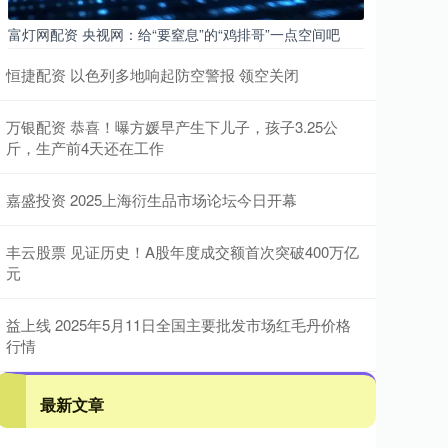
富灯网配资 央视网：给“要窒息”的“鸡排哥”一点空间吧
恒捷配资 以色列多地响起防空警报 领空关闭
万银配资 恭喜！曝方媛早产生下儿子，孩子3.25公
斤，生产前4天还在工作
嘉盛投资 2025上海衍生品市场论坛今日开幕
丰云股票 见证历史！A股年度成交额首次突破400万亿
元
益上线 2025年5月11日全国主要批发市场红毛丹价格
行情
最新文章