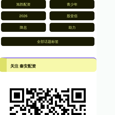
旭胜配资
青少年
2026
股壹佰
降息
助力
全部话题标签
关注 秦安配资