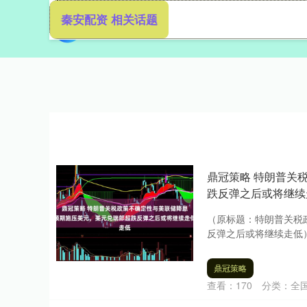
秦安配资 相关话题
首页
秦
鼎冠策略 特朗普关
跌反弹之后或将继续
（原标题：特朗普关税
反弹之后或将继续走低）
鼎冠策略
查看：
170
分类：
全