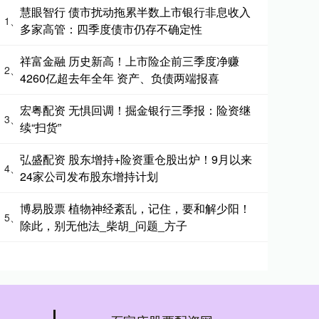
慧眼智行 债市扰动拖累半数上市银行非息收入
1、
多家高管：四季度债市仍存不确定性
祥富金融 历史新高！上市险企前三季度净赚
2、
4260亿超去年全年 资产、负债两端报喜
宏粤配资 无惧回调！掘金银行三季报：险资继
3、
续“扫货”
弘盛配资 股东增持+险资重仓股出炉！9月以来
4、
24家公司发布股东增持计划
博易股票 植物神经紊乱，记住，要和解少阳！
5、
除此，别无他法_柴胡_问题_方子