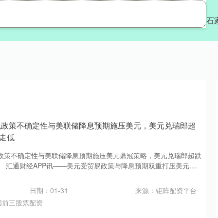
安配资
配资评测网
全国前三股票配资
石
税政策不确定性与美联储降息预期施压美元，美元兑瑞郎超
走低
政策不确定性与美联储降息预期施压美元鼎冠策略，美元兑瑞郎超跌
 汇通财经APP讯——美元受贸易政策与降息预期双重打压美元....
日期：01-31
来源：钜阵配资平台
国前三股票配资