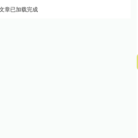
文章已加载完成
311.01
沪深300
4694.44
200.89
1.42%