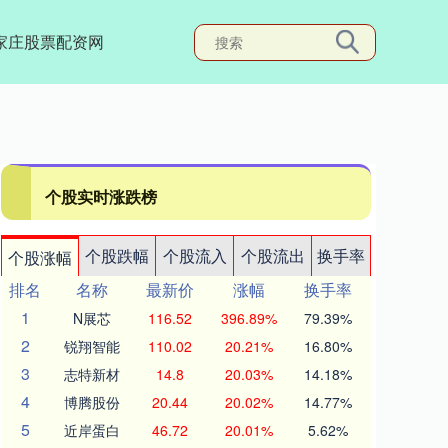
家庄股票配资网
个股实时涨跌榜
个股跌幅
个股流入
个股流出
换手率
个股涨幅
排名
名称
最新价
涨幅
换手率
1
N展芯
116.52
396.89%
79.39%
2
锐翔智能
110.02
20.21%
16.80%
3
志特新材
14.8
20.03%
14.18%
4
博腾股份
20.44
20.02%
14.77%
5
近岸蛋白
46.72
20.01%
5.62%