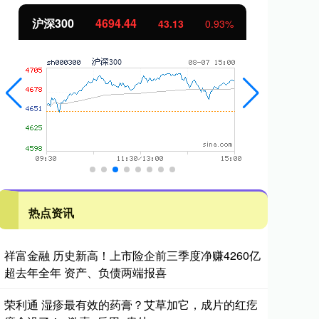
沪深300
4694.44
北
43.13
0.93%
热点资讯
祥富金融 历史新高！上市险企前三季度净赚4260亿
超去年全年 资产、负债两端报喜
荣利通 湿疹最有效的药膏？艾草加它，成片的红疙