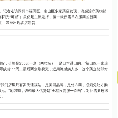
深证成指
14311.01
02%
200.89
1.42%
记者走访深圳市福田区、南山区多家药店发现，流感治疗药物销
东阳光“可威”）虽仍是主流选择，但一款仅需单次服药的新药
注，甚至出现多店断货。
，价格是255元一盒（两粒装），是日本进口的。”福田区一家连
示缺货：“周二最后两盒刚卖完，近期流感病人多，这个药企总部对
我们店里只有罗氏速福达，是美国品牌，是处方药，必须凭处方购
0元。”她强调，该药最大优势是“全程只需服一次药”，对比需要连续
大。