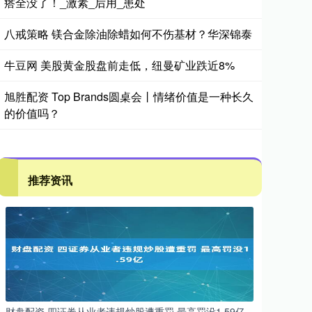
瘩全没了！_激素_后用_患处
八戒策略 镁合金除油除蜡如何不伤基材？华深锦泰
牛豆网 美股黄金股盘前走低，纽曼矿业跌近8%
旭胜配资 Top Brands圆桌会丨情绪价值是一种长久
的价值吗？
推荐资讯
财盘配资 四证券从业者违规炒股遭重罚 最高罚没1.59亿