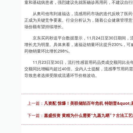
童和基础病患者，强烈建议先就医确诊再用药，不建议自行
从奥司他韦到速福达，流感用药市场的迭代反映了医药创
正成为关键竞争要素。行业分析认为，随着公众健康管理意
场份额有望持续增长。
京东买药秒送平台数据显示，11月24日至30日期间，流
增长尤为明显。具体来看，速福达销量环比提升230%，可威
药物销量环比增长298%。
11月23日至30日，流行性感冒用药品类成交额同比去年
交额同比增幅均超过40倍。业内人士提醒，流感季节用药
导致患者选择受限或流通环节价格波动。
上一篇：
凡资配 惊爆！美联储陷百年危机 特朗普&quot;
下一篇：
嘉盛投资 黄精为什么需要“九蒸九晒”？古法工