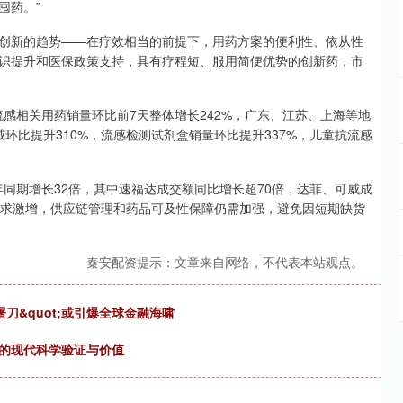
囤药。”
新的趋势——在疗效相当的前提下，用药方案的便利性、依从性
识提升和医保政策支持，具有疗程短、服用简便优势的创新药，市
感相关用药销量环比前7天整体增长242%，广东、江苏、上海等地
环比提升310%，流感检测试剂盒销量环比提升337%，儿童抗流感
同期增长32倍，其中速福达成交额同比增长超70倍，达菲、可威成
需求激增，供应链管理和药品可及性保障仍需加强，避免因短期缺货
秦安配资提示：文章来自网络，不代表本站观点。
屠刀&quot;或引爆全球金融海啸
艺的现代科学验证与价值