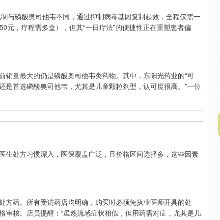
制与磷酸奥司他韦不同，通过抑制病毒基因复制起效，全程仅需一
50元，疗程需多盒），但其“一日疗法”的便捷性正在重塑患者偏
销量最大的仍是磷酸奥司他韦类药物。其中，东阳光药业的“可
长还是首选磷酸奥司他韦，尤其是儿童颗粒剂型，认可度很高。”一位
生处方习惯深入，医保覆盖广泛，且价格区间选择多，这些因素
方药。所有受访药店均明确，购买时必须凭执业医师开具的处
格审核。店员提醒：“虽然流感症状相似，但用药需对症，尤其是儿