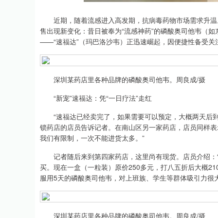
上证指数
3940.04
.40
2.13%
39.68
1.
近期，随着流感进入高发期，抗病毒药物市场需求升温。
售出现新变化：昔日被奉为“流感神药”的磷酸奥司他韦（如
——“速福达”（玛巴洛沙韦）正迅速崛起，因便捷性备受关
深圳某药店里各种品牌的磷酸奥司他韦。周良成/摄
“新宠”速福达：凭“一日疗法”走红
“速福达已经卖完了，如果需要可以预定，大概两天后到货
锁药店的店员告诉记者。在南山区另一家药店，店员同样表
我们有限制，一次不能进货太多。”
记者随后来到第四家药店，这里尚有现货。店员介绍：“
买。现在一盒（一粒装）原价250多元，打八五折后大概21
服用5天的磷酸奥司他韦，对上班族、学生等群体吸引力很
深圳某药店里各种品牌的磷酸奥司他韦。周良成/摄