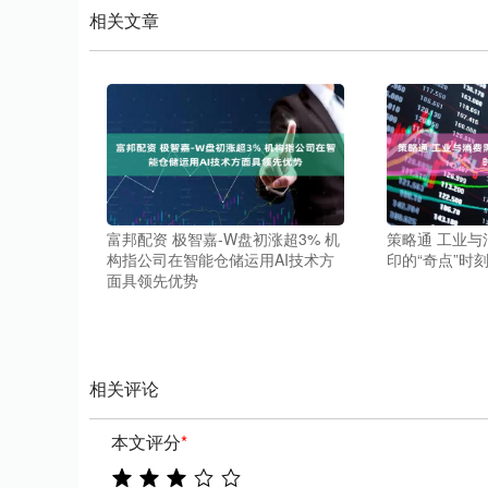
相关文章
富邦配资 极智嘉-W盘初涨超3% 机
策略通 工业与
构指公司在智能仓储运用AI技术方
印的“奇点”时
面具领先优势
相关评论
本文评分
*