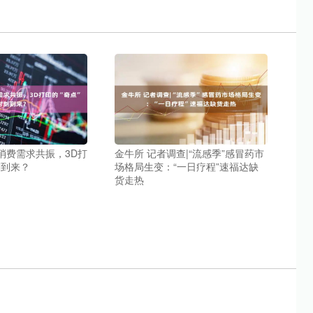
消费需求共振，3D打
金牛所 记者调查|“流感季”感冒药市
刻到来？
场格局生变：“一日疗程”速福达缺
货走热