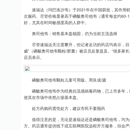
速福达（玛巴洛沙韦）于2021年在中国获批，其作用机
次服药。尽管价格显著高于磷酸奥司他韦（通常每盒约60-1
好，尤其在时间敏感度高的人群中。
奥司他韦：销售基本盘稳固，仍为当前主流选择
尽管速福达关注度攀升，但记者走访的药店均表示，目前
威”（磷酸奥司他韦颗粒/胶囊）被店员反复提及。“很多家
店员表示。
磷酸奥司他韦颗粒儿童可用版。周良成/摄
磷酸奥司他韦作为经典抗流感病毒药物，已上市多年，医
使其在市场中依然占据基本盘。
处方药购药需凭处方，建议市民不要囤药
值得注意的是，无论是速福达还是磷酸奥司他韦，均为处
方。药店通常提供线下或互联网医院远程开方服务，但会严