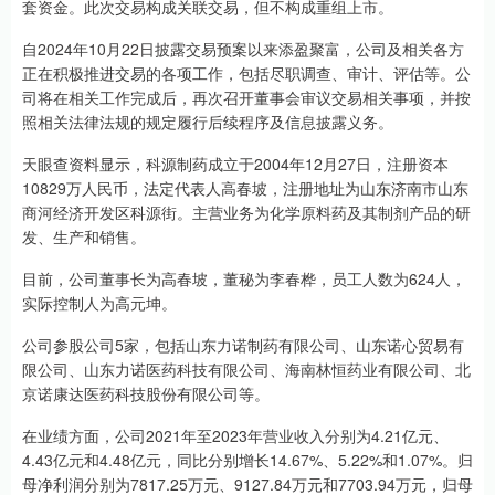
套资金。此次交易构成关联交易，但不构成重组上市。
自2024年10月22日披露交易预案以来添盈聚富，公司及相关各方
正在积极推进交易的各项工作，包括尽职调查、审计、评估等。公
司将在相关工作完成后，再次召开董事会审议交易相关事项，并按
照相关法律法规的规定履行后续程序及信息披露义务。
天眼查资料显示，科源制药成立于2004年12月27日，注册资本
10829万人民币，法定代表人高春坡，注册地址为山东济南市山东
商河经济开发区科源街。主营业务为化学原料药及其制剂产品的研
发、生产和销售。
目前，公司董事长为高春坡，董秘为李春桦，员工人数为624人，
实际控制人为高元坤。
公司参股公司5家，包括山东力诺制药有限公司、山东诺心贸易有
限公司、山东力诺医药科技有限公司、海南林恒药业有限公司、北
京诺康达医药科技股份有限公司等。
在业绩方面，公司2021年至2023年营业收入分别为4.21亿元、
4.43亿元和4.48亿元，同比分别增长14.67%、5.22%和1.07%。归
母净利润分别为7817.25万元、9127.84万元和7703.94万元，归母