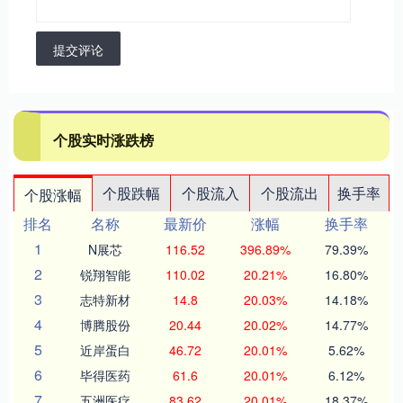
提交评论
个股实时涨跌榜
个股跌幅
个股流入
个股流出
换手率
个股涨幅
排名
名称
最新价
涨幅
换手率
1
N展芯
116.52
396.89%
79.39%
2
锐翔智能
110.02
20.21%
16.80%
3
志特新材
14.8
20.03%
14.18%
4
博腾股份
20.44
20.02%
14.77%
5
近岸蛋白
46.72
20.01%
5.62%
6
毕得医药
61.6
20.01%
6.12%
7
五洲医疗
83.62
20.01%
18.37%