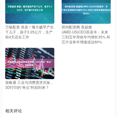
万银配资 恭喜！曝方媛早产生
郑州配资网 美超微
下儿子，孩子3.25公斤，生产
(AMD.US)CEO苏姿丰：未来
前4天还在工作
三到五年营收年均增长35% AI
芯片业务年增速或达80%
策略通 工业与消费需求共振，
3D打印的“奇点”时刻到来？
相关评论