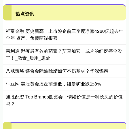
热点资讯
祥富金融 历史新高！上市险企前三季度净赚4260亿超去年
全年 资产、负债两端报喜
荣利通 湿疹最有效的药膏？艾草加它，成片的红疙瘩全没
了！_激素_后用_患处
八戒策略 镁合金除油除蜡如何不伤基材？华深锦泰
牛豆网 美股黄金股盘前走低，纽曼矿业跌近8%
旭胜配资 Top Brands圆桌会丨情绪价值是一种长久的价值
吗？