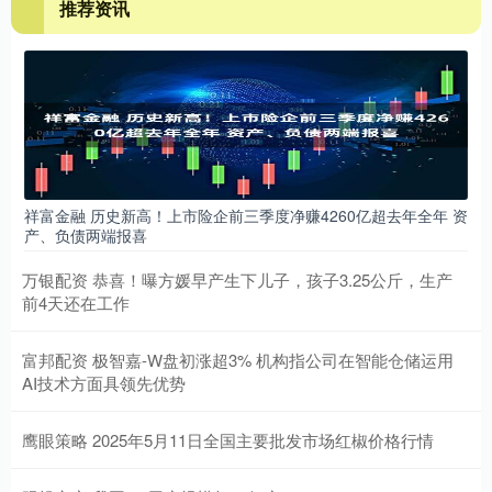
推荐资讯
祥富金融 历史新高！上市险企前三季度净赚4260亿超去年全年 资
产、负债两端报喜
万银配资 恭喜！曝方媛早产生下儿子，孩子3.25公斤，生产
前4天还在工作
富邦配资 极智嘉-W盘初涨超3% 机构指公司在智能仓储运用
AI技术方面具领先优势
鹰眼策略 2025年5月11日全国主要批发市场红椒价格行情