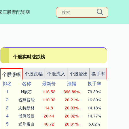
家庄股票配资网
个股实时涨跌榜
个股跌幅
个股流入
个股流出
换手率
个股涨幅
排名
名称
最新价
涨幅
换手率
1
N展芯
116.52
396.89%
79.39%
2
锐翔智能
110.02
20.21%
16.80%
3
志特新材
14.8
20.03%
14.18%
4
博腾股份
20.44
20.02%
14.77%
5
近岸蛋白
46.72
20.01%
5.62%