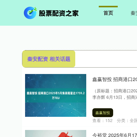
首页
秦
秦安配资 相关话题
鑫赢智投 招商港口20
（原标题：招商港口202
李亦辉 6月13日，招商港口（
鑫赢智投
查看：
152
分类：
全
今裕堂 2025年6