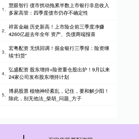
慧眼智行 债市扰动拖累半数上市银行非息收入
1、
多家高管：四季度债市仍存不确定性
祥富金融 历史新高！上市险企前三季度净赚
2、
4260亿超去年全年 资产、负债两端报喜
宏粤配资 无惧回调！掘金银行三季报：险资继
3、
续“扫货”
弘盛配资 股东增持+险资重仓股出炉！9月以来
4、
24家公司发布股东增持计划
博易股票 植物神经紊乱，记住，要和解少阳！
5、
除此，别无他法_柴胡_问题_方子