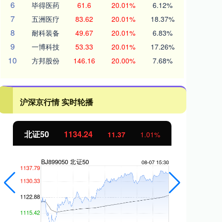
6
毕得医药
61.6
20.01%
6.12%
7
五洲医疗
83.62
20.01%
18.37%
8
耐科装备
49.67
20.01%
6.83%
9
一博科技
53.33
20.01%
17.26%
10
方邦股份
146.16
20.00%
7.68%
沪深京行情 实时轮播
北证50
1134.24
创
11.37
1.01%