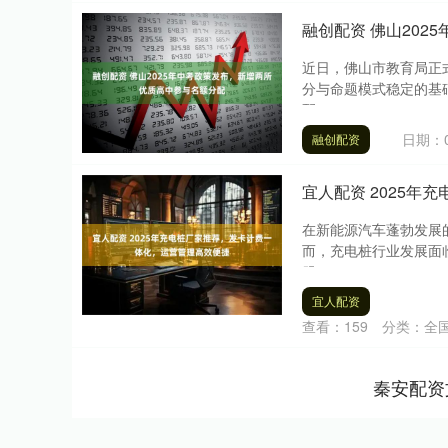
融创配资 佛山20
近日，佛山市教育局正
分与命题模式稳定的基
配....
日期：0
融创配资
宜人配资 2025
在新能源汽车蓬勃发展
而，充电桩行业发展面
服....
宜人配资
查看：
159
分类：
全
秦安配资