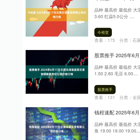
品种 最高价 最低价 大宗价 小白
3.60 红蒜5.0公分 ....
今裕堂
查看：
175
分类：
石
股票推手 2025年
品种 最高价 最低价 大宗价 葱
1.50 2.80 毛豆 6.00....
深证成指
14311.01
.68
1.02%
200.89
1
股票推手
查看：
131
分类：
全
钱程速配 2025年
品种 最高价 最低价 大宗价 花
鱼 19.00 19.00 19.00...