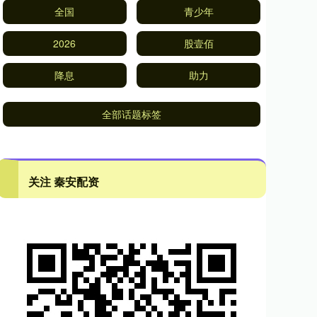
全国
青少年
2026
股壹佰
降息
助力
全部话题标签
关注 秦安配资