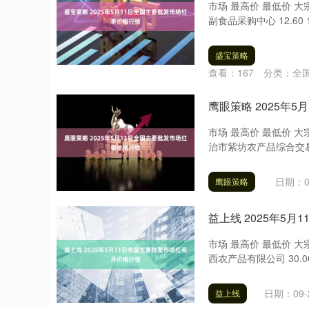
市场 最高价 最低价 大宗
副食品采购中心 12.60 11.
盛宝策略
查看：
167
分类：
全
鹰眼策略 2025年
市场 最高价 最低价 大宗
治市紫坊农产品综合交易市场有
日期：0
鹰眼策略
益上线 2025年5
市场 最高价 最低价 大宗
西农产品有限公司 30.00 18
日期：09-
益上线