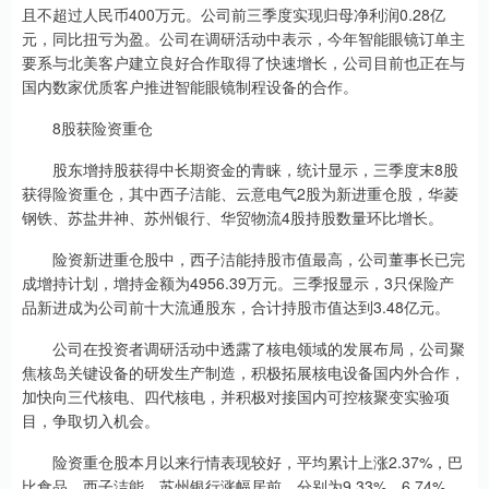
且不超过人民币400万元。公司前三季度实现归母净利润0.28亿
元，同比扭亏为盈。公司在调研活动中表示，今年智能眼镜订单主
要系与北美客户建立良好合作取得了快速增长，公司目前也正在与
国内数家优质客户推进智能眼镜制程设备的合作。
8股获险资重仓
股东增持股获得中长期资金的青睐，统计显示，三季度末8股
获得险资重仓，其中西子洁能、云意电气2股为新进重仓股，华菱
钢铁、苏盐井神、苏州银行、华贸物流4股持股数量环比增长。
险资新进重仓股中，西子洁能持股市值最高，公司董事长已完
成增持计划，增持金额为4956.39万元。三季报显示，3只保险产
品新进成为公司前十大流通股东，合计持股市值达到3.48亿元。
公司在投资者调研活动中透露了核电领域的发展布局，公司聚
焦核岛关键设备的研发生产制造，积极拓展核电设备国内外合作，
加快向三代核电、四代核电，并积极对接国内可控核聚变实验项
目，争取切入机会。
险资重仓股本月以来行情表现较好，平均累计上涨2.37%，巴
比食品、西子洁能、苏州银行涨幅居前，分别为9.33%、6.74%、