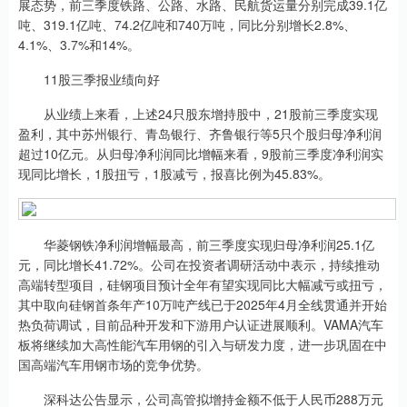
展态势，前三季度铁路、公路、水路、民航货运量分别完成39.1亿
吨、319.1亿吨、74.2亿吨和740万吨，同比分别增长2.8%、
4.1%、3.7%和14%。
11股三季报业绩向好
从业绩上来看，上述24只股东增持股中，21股前三季度实现
盈利，其中苏州银行、青岛银行、齐鲁银行等5只个股归母净利润
超过10亿元。从归母净利润同比增幅来看，9股前三季度净利润实
现同比增长，1股扭亏，1股减亏，报喜比例为45.83%。
华菱钢铁净利润增幅最高，前三季度实现归母净利润25.1亿
元，同比增长41.72%。公司在投资者调研活动中表示，持续推动
高端转型项目，硅钢项目预计全年有望实现同比大幅减亏或扭亏，
其中取向硅钢首条年产10万吨产线已于2025年4月全线贯通并开始
热负荷调试，目前品种开发和下游用户认证进展顺利。VAMA汽车
板将继续加大高性能汽车用钢的引入与研发力度，进一步巩固在中
国高端汽车用钢市场的竞争优势。
深科达公告显示，公司高管拟增持金额不低于人民币288万元