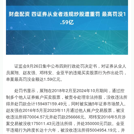
证监会9月26日集中公布四则行政处罚决定书，对证券从业人
员展翔、赵友强、邓纬安、金亚平的违规买卖股票行为作出处罚，
单案最高罚没金额达1.59亿元。
处罚书显示，展翔在2018年2月至2024年10月期间，通过控
制多个他人证券账户买卖股票，被责令处理非法持股，没收违法所
得并处罚款合计159497159.49元，同时被实施5年证券市场禁入。
赵友强在2016年5月至2023年11月通过他人账户交易股票，被没
收违法所得70004.57元并处罚款256666元。邓纬安2016年5月涉
案交易被没收175011.43元违法所得，并处350000元罚款。金亚
平违规行为跨度长达十六年，被没收违法所得5004954.19元，并