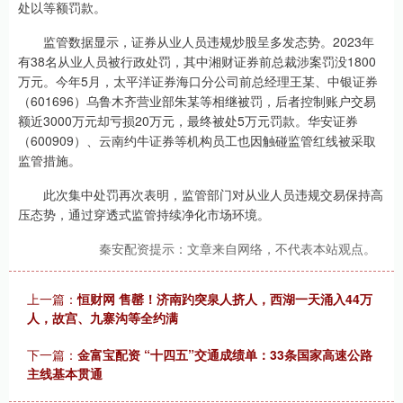
处以等额罚款。
监管数据显示，证券从业人员违规炒股呈多发态势。2023年
有38名从业人员被行政处罚，其中湘财证券前总裁涉案罚没1800
万元。今年5月，太平洋证券海口分公司前总经理王某、中银证券
（601696）乌鲁木齐营业部朱某等相继被罚，后者控制账户交易
额近3000万元却亏损20万元，最终被处5万元罚款。华安证券
（600909）、云南约牛证券等机构员工也因触碰监管红线被采取
监管措施。
此次集中处罚再次表明，监管部门对从业人员违规交易保持高
压态势，通过穿透式监管持续净化市场环境。
秦安配资提示：文章来自网络，不代表本站观点。
上一篇：
恒财网 售罄！济南趵突泉人挤人，西湖一天涌入44万
人，故宫、九寨沟等全约满
下一篇：
金富宝配资 “十四五”交通成绩单：33条国家高速公路
主线基本贯通