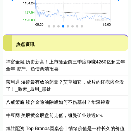
热点资讯
祥富金融 历史新高！上市险企前三季度净赚4260亿超去年
全年 资产、负债两端报喜
荣利通 湿疹最有效的药膏？艾草加它，成片的红疙瘩全没
了！_激素_后用_患处
八戒策略 镁合金除油除蜡如何不伤基材？华深锦泰
牛豆网 美股黄金股盘前走低，纽曼矿业跌近8%
旭胜配资 Top Brands圆桌会丨情绪价值是一种长久的价值